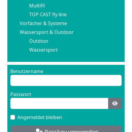
Multifil
TOP CAST fly line
Vorfächer & Systeme
Wassersport & Outdoor
Outdoor
Wassersport
Benutzername
Passwort
Passwo
Angemeldet bleiben
Passkey verwenden