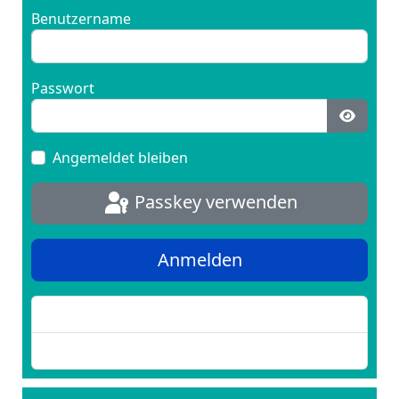
Benutzername
Passwort
Passwo
Angemeldet bleiben
Passkey verwenden
Anmelden
Passwort vergessen?
Benutzername vergessen?