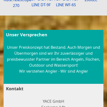
LINE DT-9F
LINE WF-6S
270
Unser Versprechen
Unser Preiskonzept hat Bestand. Auch Morgen und
Übermorgen sind wir Ihr zuverlässiger und
preisbewusster Partner im Bereich Angeln, Fischen,
Outdoor und Wassersport!
Wir verstehen Angler - Wir sind Angler
Kontakt
YACE GmbH