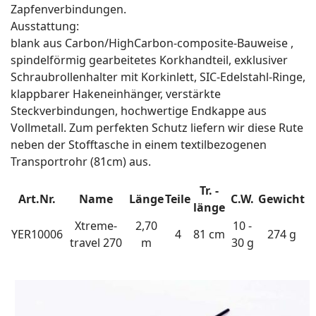
Zapfenverbindungen.
Ausstattung:
blank aus Carbon/HighCarbon-composite-Bauweise ,
spindelförmig gearbeitetes Korkhandteil, exklusiver
Schraubrollenhalter mit Korkinlett, SIC-Edelstahl-Ringe,
klappbarer Hakeneinhänger, verstärkte
Steckverbindungen, hochwertige Endkappe aus
Vollmetall. Zum perfekten Schutz liefern wir diese Rute
neben der Stofftasche in einem textilbezogenen
Transportrohr (81cm) aus.
Tr. -
Art.Nr.
Name
Länge
Teile
C.W.
Gewicht
länge
Xtreme-
2,70
10 -
YER10006
4
81 cm
274 g
travel 270
m
30 g