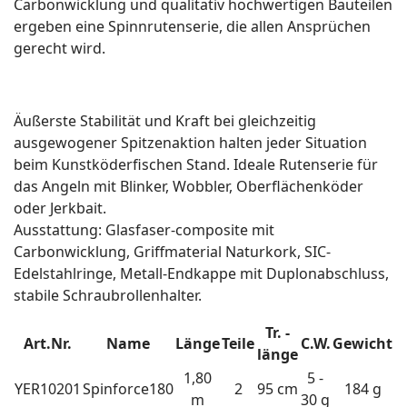
Carbonwicklung und qualitativ hochwertigen Bauteilen
ergeben eine Spinnrutenserie, die allen Ansprüchen
gerecht wird.
Äußerste Stabilität und Kraft bei gleichzeitig
ausgewogener Spitzenaktion halten jeder Situation
beim Kunstköderfischen Stand. Ideale Rutenserie für
das Angeln mit Blinker, Wobbler, Oberflächenköder
oder Jerkbait.
Ausstattung: Glasfaser-composite mit
Carbonwicklung, Griffmaterial Naturkork, SIC-
Edelstahlringe, Metall-Endkappe mit Duplonabschluss,
stabile Schraubrollenhalter.
Tr. -
Art.Nr.
Name
Länge
Teile
C.W.
Gewicht
länge
1,80
5 -
YER10201
Spinforce180
2
95 cm
184 g
m
30 g