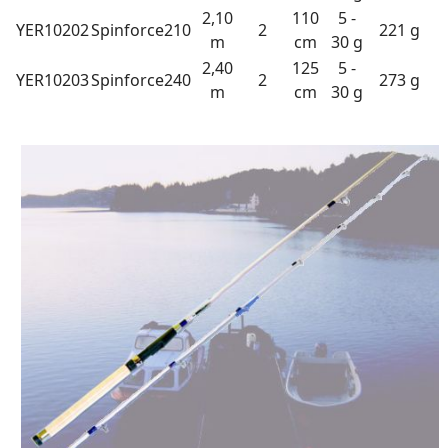
2,10
110
5 -
YER10202
Spinforce210
2
221 g
m
cm
30 g
2,40
125
5 -
YER10203
Spinforce240
2
273 g
m
cm
30 g