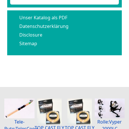
Unser Katalog als PDF
Datenschutzerklärung
Disclosure
Sitemap
Tele-
Rolle:Vyper
TOP CAST FLY
TOP CAST FLY
Rute:TelesCope
2000LC