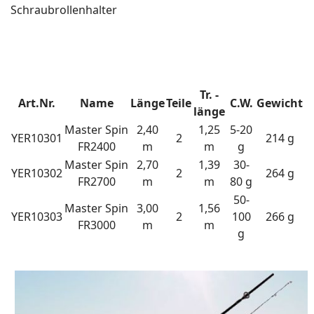
Schraubrollenhalter
Tr. -
Art.Nr.
Name
Länge
Teile
C.W.
Gewicht
länge
Master Spin
2,40
1,25
5-20
YER10301
2
214 g
FR2400
m
m
g
Master Spin
2,70
1,39
30-
YER10302
2
264 g
FR2700
m
m
80 g
50-
Master Spin
3,00
1,56
YER10303
2
100
266 g
FR3000
m
m
g