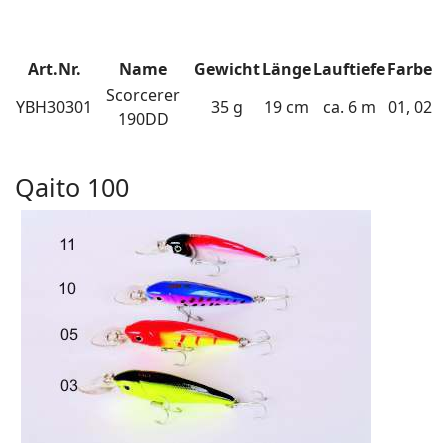
Art.Nr.
Name
Gewicht
Länge
Lauftiefe
Farbe
Scorcerer
YBH30301
35 g
19 cm
ca. 6 m
01, 02
190DD
Qaito 100