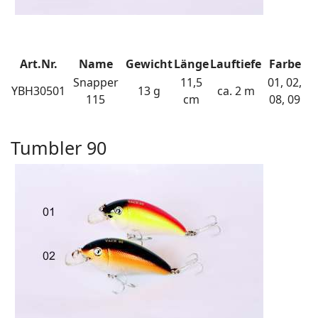
Art.Nr.
Name
Gewicht
Länge
Lauftiefe
Farbe
Snapper
11,5
01, 02,
YBH30501
13 g
ca. 2 m
115
cm
08, 09
Tumbler 90