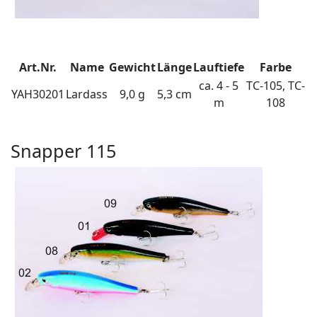
Art.Nr.
Name
Gewicht
Länge
Lauftiefe
Farbe
ca. 4 - 5
TC-105, TC-
YAH30201
Lardass
9,0 g
5,3 cm
m
108
Snapper 115