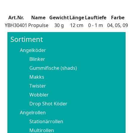
Art.Nr.
Name
Gewicht
Länge
Lauftiefe
Farbe
YBH30401
Propulse
30 g
12 cm
0 - 1 m
04, 05, 09
Sortiment
Angelköder
Blinker
Gummifische (shads)
Makks
Twister
Wobbler
Drop Shot Köder
Angelrollen
Stationärrollen
Multirollen