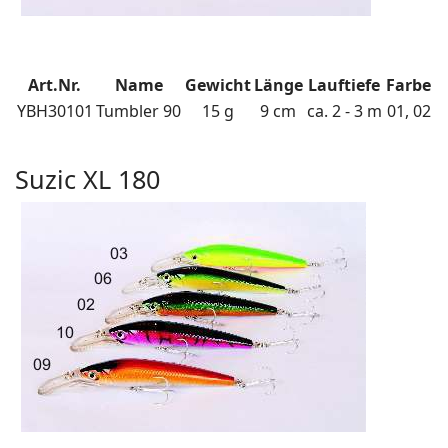
Art.Nr.
Name
Gewicht
Länge
Lauftiefe
Farbe
YBH30101
Tumbler 90
15 g
9 cm
ca. 2 - 3 m
01, 02
Suzic XL 180