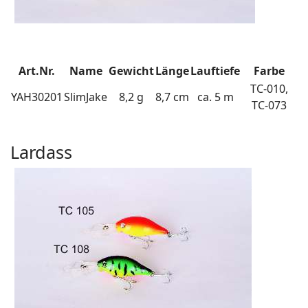
Art.Nr.
Name
Gewicht
Länge
Lauftiefe
Farbe
TC-010,
YAH30201
SlimJake
8,2 g
8,7 cm
ca. 5 m
TC-073
Lardass