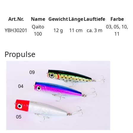
Art.Nr.
Name
Gewicht
Länge
Lauftiefe
Farbe
Qaito
03, 05, 10,
YBH30201
12 g
11 cm
ca. 3 m
100
11
Propulse