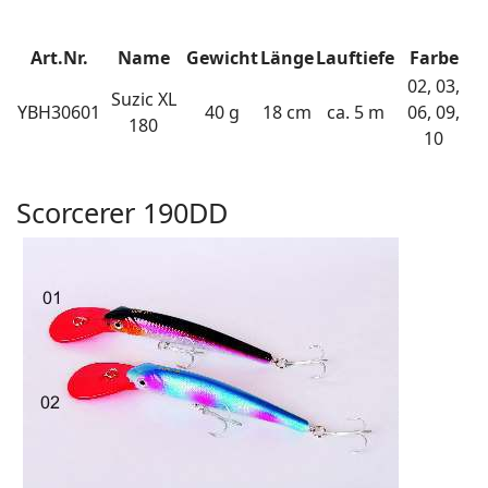
Art.Nr.
Name
Gewicht
Länge
Lauftiefe
Farbe
02, 03,
Suzic XL
YBH30601
40 g
18 cm
ca. 5 m
06, 09,
180
10
Scorcerer 190DD