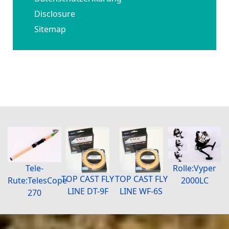
Disclosure
Sitemap
Tele-
Rolle:Vyper
TOP CAST FLY
TOP CAST FLY
Rute:TelesCope
2000LC
LINE DT-9F
LINE WF-6S
270