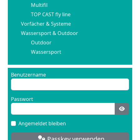
Multifil
TOP CAST fly line
Vorfächer & Systeme
Wassersport & Outdoor
Outdoor
Wassersport
Benutzername
Passwort
Passwo
Angemeldet bleiben
Passkey verwenden