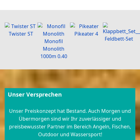
Twister ST
Pikeater 4
Feldbett-Set
Monofil
Monolith
1000m 0.40
Unser Versprechen
Unser Preiskonzept hat Bestand. Auch Morgen und
Übermorgen sind wir Ihr zuverlässiger und
preisbewusster Partner im Bereich Angeln, Fischen,
Outdoor und Wassersport!