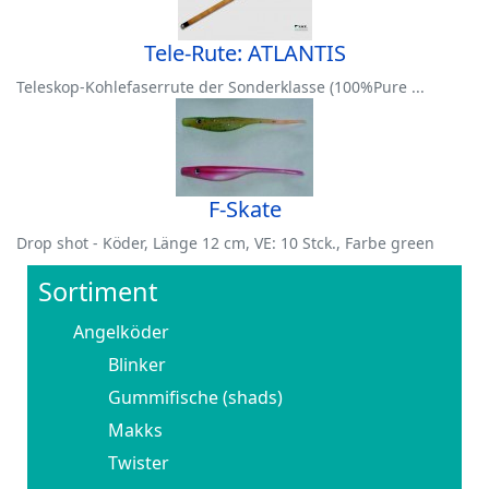
Tele-Rute: ATLANTIS
Teleskop-Kohlefaserrute der Sonderklasse (100%Pure ...
F-Skate
Drop shot - Köder, Länge 12 cm, VE: 10 Stck., Farbe green
Sortiment
Angelköder
Blinker
Gummifische (shads)
Makks
Twister