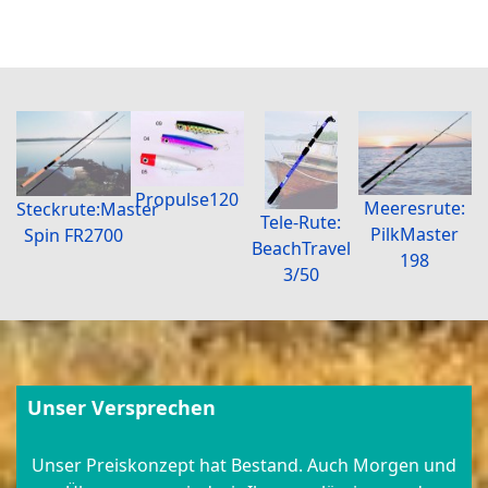
Propulse120
Meeresrute:
Steckrute:Master
Tele-Rute:
PilkMaster
Spin FR2700
BeachTravel
198
3/50
Unser Versprechen
Unser Preiskonzept hat Bestand. Auch Morgen und